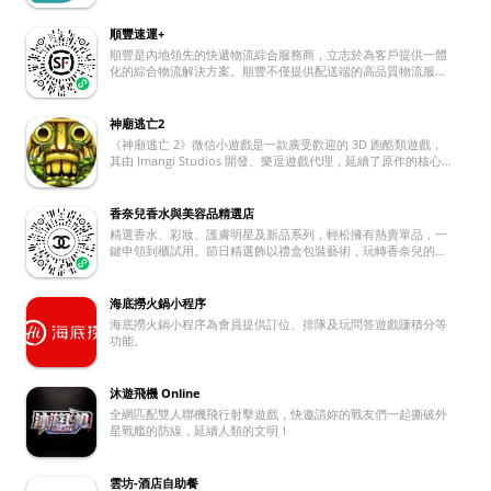
順豐速運+
順豐是內地領先的快遞物流綜合服務商，立志於為客戶提供一體
化的綜合物流解決方案。順豐不僅提供配送端的高品質物流服
務，還延伸至價值鏈前端的產、供、銷、配等環節，以客戶需求
出發，利用大資料分析和雲計算技術，為客戶提供倉儲管理、銷
售預測、大資料分析、結算管理等一體化的綜合物流服務。 順豐
神廟逃亡2
同時還是一家具有網路規模優勢的智慧物流運營商。順豐擁有通
《神廟逃亡 2》微信小遊戲是一款廣受歡迎的 3D 跑酷類遊戲，
達內地外的龐大物流網路，是一家具有“天網+地網+資訊網”三網
其由 Imangi Studios 開發、樂逗遊戲代理，延續了原作的核心
合一、可覆蓋內地外的綜合物流服務運營商。 順豐小程序為用戶
玩法，並進行了諸多拓展與優化。其主要介紹如下： 遊戲背景
提供快捷寄件服務，並可即時查詢相關寄件及收件的狀態，非常
玩家扮演一位勇敢的探險家，在神秘古神廟內尋覓寶藏，意外觸
方便！
發防禦機關，從而遭到惡魔守衛的追擊，不得不開啟一場充滿未
香奈兒香水與美容品精選店
知與危險的逃亡之旅。 基本玩法 玩家需操控角色持續奔跑，並
精選香水、彩妝、護膚明星及新品系列，輕松擁有熱賣單品，一
通過簡單的滑動屏幕操作來躲避各類障礙，像上滑跳躍過河、下
鍵申領到櫃試用。節日精選飾以禮盒包裝藝術，玩轉香奈兒的美
滑滑行穿過低矮區域、左右滑動讓角色轉向以避開石柱或繞過滾
妝世界
木等。遊戲沒有明確終點，以玩家最終跑動的距離、收集的金幣
數量等來計算成績，考驗玩家的反應與操作技巧。 遊戲特色 場
海底撈火鍋小程序
景豐富且具動態性：有神秘神廟、迷失叢林、萬裏長城、炙熱沙
海底撈火鍋小程序為會員提供訂位、排隊及玩問答遊戲賺積分等
漠等多種精美 3D 場景，會輪番更新呈現。並且運用了動態場景
功能。
生成技術，障礙物隨機生成，每局體驗都有差別。其 7.5.0 版本
還新推出了 「深海遺跡」 場景，玩家得在動態水流中躲避鯊
魚、水母，並利用潛水頭盔、噴氣背包等道具突破障礙。 機關玩
法多樣 相較一代，新增空中滑索、礦車軌道等多種機關。遇到滑
沐遊飛機 Online
索時，角色會自動滑行跨越危險區域；進入礦車軌道場景，玩家
全網匹配雙人聯機飛行射擊遊戲，快邀請妳的戰友們一起撕破外
則需控製礦車前進方向，避免碰撞。 角色與寵物系統豐富 團隊
星戰艦的防線，延續人類的文明！
精心打造了 40 余款角色，涵蓋亞馬遜女戰士、李小龍、春麗、
嫦娥等，每個角色都具備獨特技能。同時有仙林馬鹿、赤焰鳳
凰、雪啾啾等大量各具輔助功能的坐騎與寵物，可幫助玩家增加
雲坊-酒店自助餐
金幣獲取量、提升復活幾率等。 道具實用性強 包含加速鞋、隱