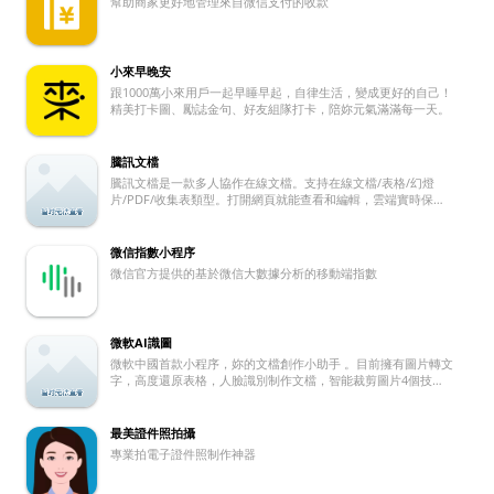
幫助商家更好地管理來自微信支付的收款
小來早晚安
跟1000萬小來用戶一起早睡早起，自律生活，變成更好的自己！
精美打卡圖、勵誌金句、好友組隊打卡，陪妳元氣滿滿每一天。
騰訊文檔
騰訊文檔是一款多人協作在線文檔。支持在線文檔/表格/幻燈
片/PDF/收集表類型。打開網頁就能查看和編輯，雲端實時保
存，權限安全可控。
微信指數小程序
微信官方提供的基於微信大數據分析的移動端指數
微軟AI識圖
微軟中國首款小程序，妳的文檔創作小助手 。目前擁有圖片轉文
字，高度還原表格，人臉識別制作文檔，智能裁剪圖片4個技
能。
最美證件照拍攝
專業拍電子證件照制作神器