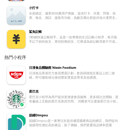
小打卡
全面穩定、備受8000萬用戶青睞。提供打卡、作業、問卷、投
票、報名、測試、接龍等功能，為數百萬社群提供強大運營支持
的社群互動學習平台
鯊魚記帳
3秒鐘快速記帳助手。這是一款專業的生活記帳小程序，每天隨
手記下妳的收支，掌控財務狀況，它將成為妳記帳管家不可或缺
的記帳本
熱門小程序
日清食品體驗館 Nissin Foodium
日清食品香港官方會員獎賞計劃 - 會員掃描指定產品上的二維
碼，即可賺取積分換領豐富獎賞及尊享其他禮遇。
星巴克
星巴克小程序為用戶提供更便捷會員服務，更多樣社交體驗，更
有趣線上互動的星巴克第四空間。 消費者可以通過星巴克小程序
於線下下單，也可以通過專星送把咖啡送上門。
掂鋪Dimpou
掂鋪Dimpou是一家專注於提供優質國產商品的網店，我們從內
地搜尋性價比高的產品，除了價錢，我們更重視品牌和質量