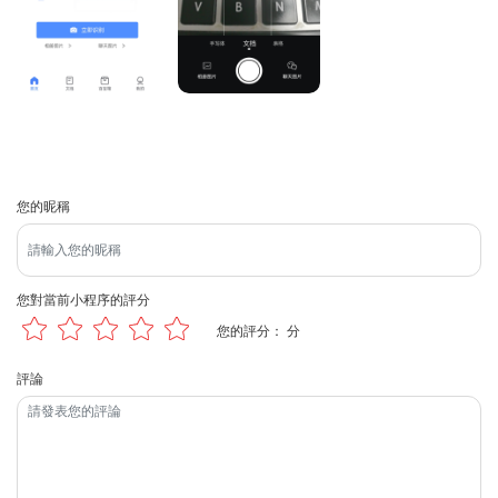
您的昵稱
您對當前小程序的評分
您的評分：
 分
評論