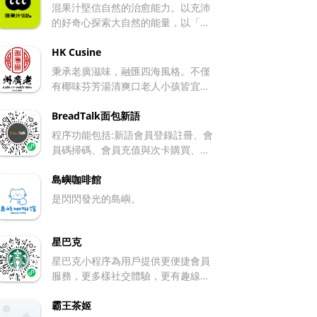
混果汁堅信自然的治愈能力。以充沛
的好奇心探索大自然的能量，以「果
汁混萬物」的理念打開人與自然的無
限連接。
HK Cusine
秉承老廣滋味，融匯四海風格。不僅
有椰味芬芳湯清爽口老人小孩皆宜的
椰子走地雞，也有挑戰味蕾的辣汁南
極海鮮鍋。
BreadTalk面包新語
程序功能包括:新語會員登錄註冊、會
員碼掃碼、會員充值與次卡購買、查
看優惠券等
島嶼咖啡館
是閃閃發光的島嶼。
星巴克
星巴克小程序為用戶提供更便捷會員
服務，更多樣社交體驗，更有趣線上
互動的星巴克第四空間。 消費者可以
通過星巴克小程序於線下下單，也可
霸王茶姬