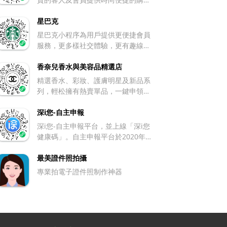
或繞過滾木等。遊戲沒有明確終點，
卡，提供動物、食物、自然景觀、80
體驗，全面的專屬禮遇及完善的客戶
以玩家最終跑動的距離、收集的金幣
年代懷舊等諸多主題供選擇，並會上
服務
星巴克
數量等來計算成績，考驗玩家的反應
線節日限定場景，保持內容新鮮感。
與操作技巧。 遊戲特色 場景豐富且
星巴克小程序為用戶提供更便捷會員
難度梯度科學合理：前期關卡難度較
具動態性：有神秘神廟、迷失叢林、
服務，更多樣社交體驗，更有趣線上
低，幫助玩家快速熟悉玩法，後續以
萬裏長城、炙熱沙漠等多種精美 3D
互動的星巴克第四空間。 消費者可以
簡單與困難關卡交替的形式設計，平
場景，會輪番更新呈現。並且運用了
通過星巴克小程序於線下下單，也可
香奈兒香水與美容品精選店
衡挑戰性與留存率，避免玩家因頻繁
動態場景生成技術，障礙物隨機生
以通過專星送把咖啡送上門。
精選香水、彩妝、護膚明星及新品系
受挫而流失。 解壓元素多樣：找到差
成，每局體驗都有差別。其 7.5.0 版
列，輕松擁有熱賣單品，一鍵申領到
異點會觸發爆破、捏碎等解壓特效。
本還新推出了 「深海遺跡」 場景，
櫃試用。節日精選飾以禮盒包裝藝
還有獨創的 「壓力釋放模式」，允許
玩家得在動態水流中躲避鯊魚、水
術，玩轉香奈兒的美妝世界
深i您-自主申報
玩家瘋狂點擊屏幕標記可疑之處。收
母，並利用潛水頭盔、噴氣背包等道
集星星還能解鎖捏泡泡紙、撕便利貼
深i您-自主申報平台，並上線「深i您
具突破障礙。 機關玩法多樣 相較一
等 ASMR 解壓小遊戲。 配備輔助道
健康碼」。自主申報平台於2020年2
代，新增空中滑索、礦車軌道等多種
具：設有 「提示」「加時」 等輔助
月1日上線，鼓勵市外返深、市外來
機關。遇到滑索時，角色會自動滑行
道具，能幫助玩家應對較難關卡。道
深、自覺不適、高危接觸、居家隔離
最美證件照拍攝
跨越危險區域；進入礦車軌道場景，
具可通過完成任務獲取，也可通過觀
等五類人群自主申報健康信息。
玩家則需控製礦車前進方向，避免碰
專業拍電子證件照制作神器
看廣告領取。 畫面與音樂優質：畫面
撞。 角色與寵物系統豐富 團隊精心
高清晰度且場景精致，每個場景都逼
打造了 40 余款角色，涵蓋亞馬遜女
真美觀，搭配輕松愉悅的音樂，為玩
戰士、李小龍、春麗、嫦娥等，每個
家營造舒適的遊戲環境，便於放松心
角色都具備獨特技能。同時有仙林馬
情。 社交功能 支持將遊戲一鍵分享
鹿、赤焰鳳凰、雪啾啾等大量各具輔