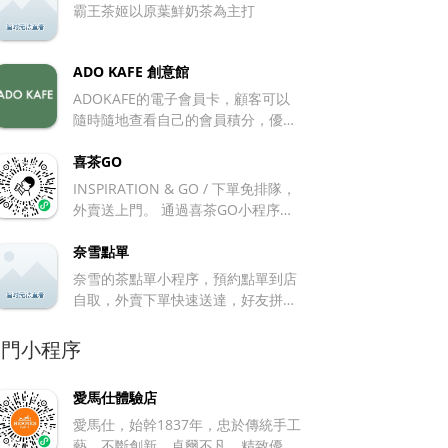
以通過專星送把咖啡送上門。
霸王茶姬以原葉鮮奶茶為主打
ADO KAFE 創意館
ADOKAFE的電子會員卡，顧客可以
隨時隨地查看自己的會員積分，優惠
券，集點卡，儲值余額等功能。
喜茶GO
INSPIRATION & GO / 下單免排隊，
外賣送上門。 通過喜茶GO小程序，
消費者可以直接下單，並通過微信支
付付款。同時為用戶提供預計製作時
奈雪點單
間及取餐實時提醒。
奈雪的茶點單小程序，預約點單到店
自取，外賣下單快速送達，好友拼單
享受美好時光。
熱門小程序
愛馬仕體驗店
愛馬仕，始幹1837年，忠於傳統手工
藝，不斷創新，卓爾不凡，精致優