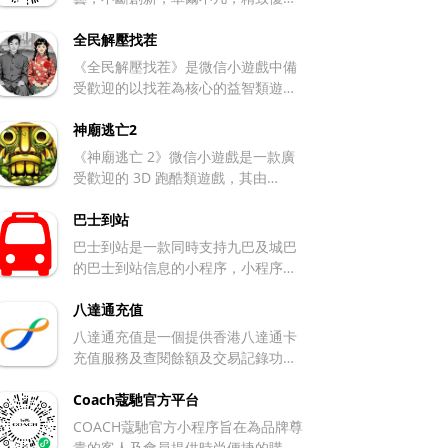
雅。愛馬仕打造獨具魅力的法國經典
品牌
全民解壓找茬
《全民解壓找茬》是微信小遊戲中備
受歡迎的以找茬為核心的益智類遊
戲，融合了腦洞解謎、劇情互動等多
種元素。具體介紹如下： 遊戲玩法
神廟逃亡2
經典找茬玩法：玩家需在兩幅看似相
《神廟逃亡 2》微信小遊戲是一款廣
同的畫面中找出規定數量的差異點，
受歡迎的 3D 跑酷類遊戲，其由
通常每張圖設有 5 至 10 處不同。多
Imangi Studios 開發、樂逗遊戲代
數關卡設有 180 秒的限時機製，需在
理，延續了原作的核心玩法，並進行
巴士到站
時間結束前完成任務以通關。 劇情解
了諸多拓展與優化。其主要介紹如
巴士到站是一款同時支持九巴及城巴
謎玩法：加入了劇情互動任務，比如
下： 遊戲背景 玩家扮演一位勇敢的
的巴士到站信息的小程序，小程序可
幫角色改造房間、給爺爺奶奶籌備過
探險家，在神秘古神廟內尋覓寶藏，
以通過用戶當前位置獲得附近的巴士
冬物品、規劃開支等，要依靠邏輯推
意外觸發防禦機關，從而遭到惡魔守
站及巴士路綠。用戶可以通過巴士路
八達通充值
理達成關卡目標，增強了遊戲的沈浸
衛的追擊，不得不開啟一場充滿未知
線進行搜尋。 除了可以獲得巴士的到
八達通充值是一個提供香港八達通卡
感。 特色模式：除了基礎玩法，還包
與危險的逃亡之旅。 基本玩法 玩家
站時間外，也可以知道在不同站上車
充值服務及查閱餘額及交易記錄功能
含合成、猜歌、連線等特別模式，豐
需操控角色持續奔跑，並通過簡單的
的車費。最重要是小程序沒有廣告，
的小程序
富遊戲體驗。同時設有 「限時挑戰
滑動屏幕操作來躲避各類障礙，像上
同時支援iOS及Android系統。
Coach蔻馳官方平台
賽」，支持與好友在線比拼眼力，增
滑跳躍過河、下滑滑行穿過低矮區
添競技趣味。 遊戲特色 關卡豐富且
COACH蔻馳官方小程序旨在為品牌尊
域、左右滑動讓角色轉向以避開石柱
常更新：擁有數百個精心設計的關
貴的客人及會員提供時尚便捷的購物