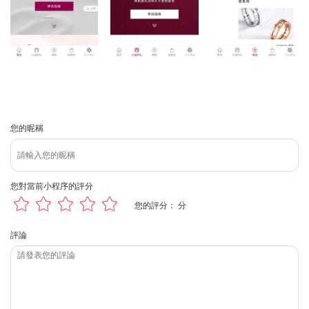
您的昵稱
您對當前小程序的評分
您的評分：
 分
評論