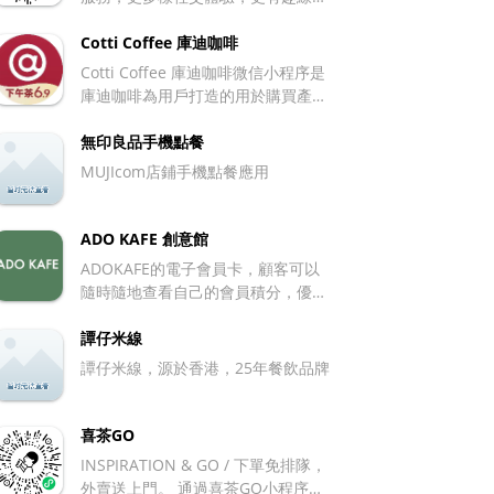
互動的星巴克第四空間。 消費者可以
通過星巴克小程序於線下下單，也可
Cotti Coffee 庫迪咖啡
以通過專星送把咖啡送上門。
Cotti Coffee 庫迪咖啡微信小程序是
庫迪咖啡為用戶打造的用於購買產
品、享受服務及參與互動的線上平
臺，具有以下特點： 便捷的訂購服
無印良品手機點餐
務：小程序支持送貨上門與極速自取
MUJIcom店鋪手機點餐應用
等服務。用戶下單時可依據自身需求
進行選擇，若選送貨上門，能在家或
辦公室等地點等待咖啡送達；著急拿
ADO KAFE 創意館
到咖啡的話，則能挑選就近門店自
ADOKAFE的電子會員卡，顧客可以
取，節省配送等待的時間。同時，其
隨時隨地查看自己的會員積分，優惠
可借助線上支付平臺實現微信或支付
券，集點卡，儲值余額等功能。
寶等主流方式的一鍵支付，並支持訂
譚仔米線
單實時跟蹤，便於用戶掌握咖啡配送
譚仔米線，源於香港，25年餐飲品牌
或準備進度。 豐富的產品展示：其上
架了 40 余款庫迪咖啡的主要產品，
品類涵蓋咖啡、茶、冰沙等。生椰拿
喜茶GO
鐵、生酪拿鐵等熱門網紅咖啡飲品均
INSPIRATION & GO / 下單免排隊，
有提供，產品定價通常在 18 至 32 元
外賣送上門。 通過喜茶GO小程序，
區間。 個性化定製體驗：小程序能按