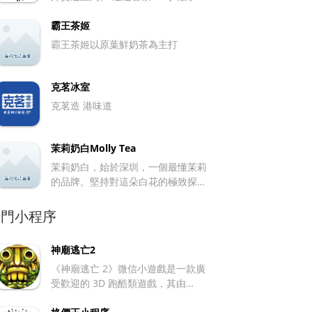
消費者可以直接下單，並通過微信支
照用戶的口味偏好和歷史購買記錄，
付付款。同時為用戶提供預計製作時
霸王茶姬
智能推薦適配的咖啡種類。用戶也可
間及取餐實時提醒。
按自身喜好，自行調整咖啡濃度、口
霸王茶姬以原葉鮮奶茶為主打
味、配料，甚至選擇咖啡豆品種與烘
焙程度，製作出專屬咖啡口感。 積分
與優惠活動：設有積分系統，用戶購
克茗冰室
買商品可積累積分，用於兌換折扣、
克茗造 港味道
咖啡豆或其他周邊等。同時常開展多
種優惠活動，例如 「百城千店咖啡狂
歡節」 期間 70 余款熱銷產品 9.9 元
茉莉奶白Molly Tea
起售，邀請好友註冊下單有機會獲取
茉莉奶白，始於深圳，一個最懂茉莉
0 元任飲券，掃碼添加福利官微信可
的品牌。堅持對這朵白花的極致探
領 9.9 元全場任飲券等。 社交互動功
索，從視覺到味蕾完美詮釋東方摩
能：支持用戶向微信好友分享喜愛的
登。
熱門小程序
咖啡口味。還會舉辦 「雲咖啡」 等
線上社交品鑒活動，方便用戶和朋友
一起參與。此外，用戶分享自身咖啡
神廟逃亡2
故事體驗能獲取 「咖啡勛章」，利於
《神廟逃亡 2》微信小遊戲是一款廣
增加社交影響力與互動趣味。
受歡迎的 3D 跑酷類遊戲，其由
Imangi Studios 開發、樂逗遊戲代