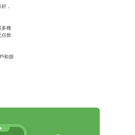
喜好，
展多種
元任飲
戶和朋