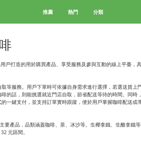
推薦
熱門
分類
咖啡
庫迪咖啡為用戶打造的用於購買產品、享受服務及參與互動的線上平臺，
自取等服務。用戶下單時可依據自身需求進行選擇，若選送貨上
咖啡的話，則能挑選就近門店自取，節省配送等待的時間。同時
式的一鍵支付，並支持訂單實時跟蹤，便於用戶掌握咖啡配送或
啡的主要產品，品類涵蓋咖啡、茶、冰沙等。生椰拿鐵、生酪拿鐵
2 元區間。
