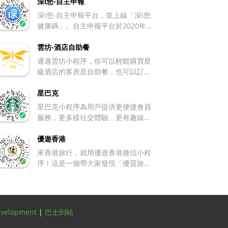
深i您-自主申報
母，並利用潛水頭盔、噴氣背包等道
深i您-自主申報平台，並上線「深i您
具突破障礙。 機關玩法多樣 相較一
健康碼」。自主申報平台於2020年2
代，新增空中滑索、礦車軌道等多種
月1日上線，鼓勵市外返深、市外來
機關。遇到滑索時，角色會自動滑行
深、自覺不適、高危接觸、居家隔離
雲坊-酒店自助餐
跨越危險區域；進入礦車軌道場景，
等五類人群自主申報健康信息。
玩家則需控製礦車前進方向，避免碰
通過雲坊小程序，你可以輕鬆購買星
撞。 角色與寵物系統豐富 團隊精心
級酒店的客房及自助餐，也可以訂
打造了 40 余款角色，涵蓋亞馬遜女
位。目前有大量的酒店產品以非常低
戰士、李小龍、春麗、嫦娥等，每個
的價格出售，趕緊打開雲坊小程序看
星巴克
角色都具備獨特技能。同時有仙林馬
看。 如果你是酒店，也可以跟我們聯
星巴克小程序為用戶提供更便捷會員
鹿、赤焰鳳凰、雪啾啾等大量各具輔
絡，我們可以把你的產品放在雲坊
服務，更多樣社交體驗，更有趣線上
助功能的坐騎與寵物，可幫助玩家增
上，助你擴大銷售渠道，增加收入。
互動的星巴克第四空間。 消費者可以
加金幣獲取量、提升復活幾率等。 道
通過星巴克小程序於線下下單，也可
優遊香港
具實用性強 包含加速鞋、隱形衣、吸
以通過專星送把咖啡送上門。
來香港旅行，就用優遊香港微信小程
金器等，可助力玩家應對難關，更順
序！這是一個帶大家發現「優質旅遊
利地跑出更遠距離。道具能用遊戲過
服務」計劃（QTS）認證商戶的地道
程裏收集的金幣、寶石購買。 支持節
導遊，也是助大家享受香港優惠的省
日主題活動 常結合春節、端午等節日
錢小能手。 有它在手，可以一鍵使用
推出限定活動。玩家能收集粽子、燈
地圖導航，帶你前往推薦的美食、零
籠等特色道具，解鎖舞獅裝等節日專
evelopment
|
巴士到站
售等優質商戶；更可以獲取最新的香
屬的角色皮膚或特殊獎勵，增添樂
港旅行實用資訊，吃喝玩樂購就看優