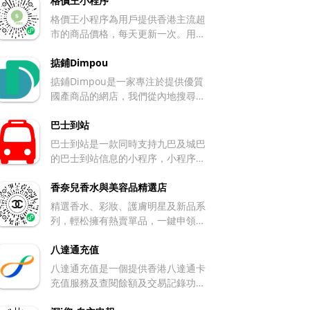
理，延續了原作的核心玩法，並進行
格價王小程序
了諸多拓展與優化。其主要介紹如
格價王小程序為用戶提供香港主流超
下： 遊戲背景 玩家扮演一位勇敢的
市的商品價格，每天更新一次。用戶
探險家，在神秘古神廟內尋覓寶藏，
可以即時比較不同超市的產品售價，
意外觸發防禦機關，從而遭到惡魔守
也可以設置當產品降價到用戶預設的
掂鋪Dimpou
衛的追擊，不得不開啟一場充滿未知
價格時，系統將即時通知用戶。
掂鋪Dimpou是一家專注於提供優質
與危險的逃亡之旅。 基本玩法 玩家
國產商品的網店，我們從內地搜尋性
需操控角色持續奔跑，並通過簡單的
價比高的產品，除了價錢，我們更重
滑動屏幕操作來躲避各類障礙，像上
視品牌和質量
巴士到站
滑跳躍過河、下滑滑行穿過低矮區
巴士到站是一款同時支持九巴及城巴
域、左右滑動讓角色轉向以避開石柱
的巴士到站信息的小程序，小程序可
或繞過滾木等。遊戲沒有明確終點，
以通過用戶當前位置獲得附近的巴士
以玩家最終跑動的距離、收集的金幣
站及巴士路綠。用戶可以通過巴士路
香奈兒香水與美容品精選店
數量等來計算成績，考驗玩家的反應
線進行搜尋。 除了可以獲得巴士的到
與操作技巧。 遊戲特色 場景豐富且
精選香水、彩妝、護膚明星及新品系
站時間外，也可以知道在不同站上車
具動態性：有神秘神廟、迷失叢林、
列，輕松擁有熱賣單品，一鍵申領到
的車費。最重要是小程序沒有廣告，
萬裏長城、炙熱沙漠等多種精美 3D
櫃試用。節日精選飾以禮盒包裝藝
同時支援iOS及Android系統。
場景，會輪番更新呈現。並且運用了
術，玩轉香奈兒的美妝世界
八達通充值
動態場景生成技術，障礙物隨機生
八達通充值是一個提供香港八達通卡
成，每局體驗都有差別。其 7.5.0 版
充值服務及查閱餘額及交易記錄功能
本還新推出了 「深海遺跡」 場景，
的小程序
玩家得在動態水流中躲避鯊魚、水