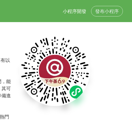
小程序開發
發布小程序
具有以
門，能
，其可
準備進
等熱門