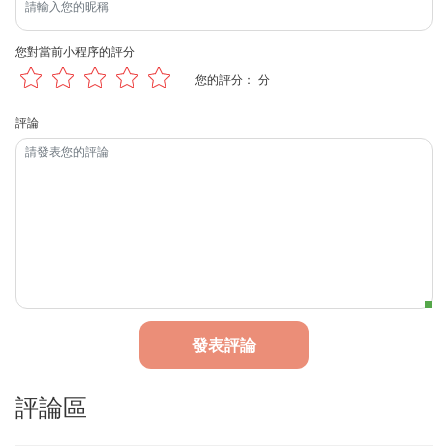
您對當前小程序的評分
您的評分：
 分
評論
發表評論
評論區